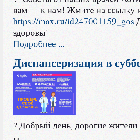
вам — к нам! Жмите на ссылку 
https://max.ru/id247001159_gos
Д
здоровы!
Подробнее ...
Диспансеризация в субб
? Добрый день, дорогие жители 