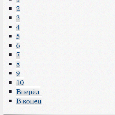
2
3
4
5
6
7
8
9
10
Вперёд
В конец