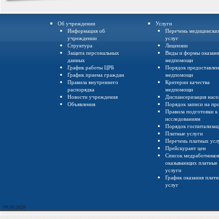
Об учреждении
Услуги
Информация об
Перечень медицински
учреждении
услуг
Структура
Лицензии
Защита персональных
Виды и формы оказан
данных
медпомощи
График работы ЦРБ
Порядок предоставле
График приема граждан
медпомощи
Правила внутреннего
Критерии качества
распорядка
медпомощи
Новости учреждения
Диспансеризация насе
Объявления
Порядок записи на пр
Правила подготовки к
исследованиям
Порядок госпитализа
Платные услуги
Перечень платных усл
Прейскурант цен
Список медработнико
оказывающих платные
услуги
График оказания плат
услуг
09.08.2026