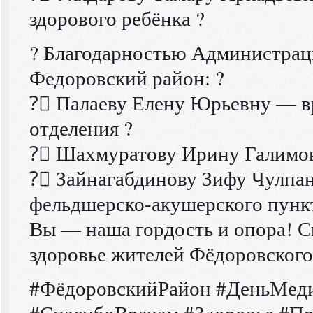
здорового ребёнка ?
? Благодарностью Администрац
Федоровский район: ?
?‍⚕ Палаеву Елену Юрьевну — в
отделения ?
?‍⚕ Шахмуратову Ирину Галимов
?‍⚕ Зайнагабдинову Зифу Чулп
фельдшерско-акушерского пункт
Вы — наша гордость и опора! С
здоровье жителей Фёдоровского
#ФёдоровскийРайон #ДеньМед
#СпасибоВрачам #Здоровье #Пр