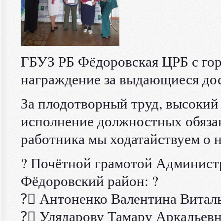
ГБУЗ РБ Фёдоровская ЦРБ с гор
награждение за выдающиеся дос
За плодотворный труд, высокий
исполнение должностных обязан
работника мы ходатайствуем о 
? Почётной грамотой Админист
Фёдоровский район: ?
?‍⚕ Антоненко Валентина Витал
?‍⚕ Улядарову Тамару Аркадьев