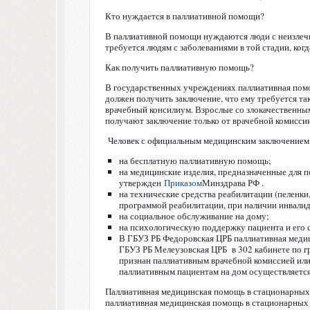
Кто нуждается в паллиативной помощи?
В паллиативной помощи нуждаются люди с неизлеч
требуется людям с заболеваниями в той стадии, ко
Как получить паллиативную помощь?
В государственных учреждениях паллиативная помо
должен получить заключение, что ему требуется та
врачебный консилиум. Взрослые со злокачественным
получают заключение только от врачебной комиссии
Человек с официальным медицинским заключением,
на бесплатную паллиативную помощь;
на медицинские изделия, предназначенные для п
утвержден
Приказом
Минздрава РФ .
на технические средства реабилитации (пеленк
программой реабилитации, при наличии инвалид
на социальное обслуживание на дому;
на психологическую поддержку пациента и его 
В ГБУЗ РБ Федоровская ЦРБ паллиативная медиц
ГБУЗ РБ Мелеузовская ЦРБ в 302 кабинете по гр
признан паллиативным врачебной комиссией или
паллиативным пациентам на дом осуществляетс
Паллиативная медицинская помощь в стационарных у
паллиативная медицинская помощь в стационарных 