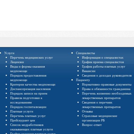
Услуги
Специалисты
Перечень медицинских услуг
Информация о специалистах
Лицензии
График приема специалистов
Виды и формы оказания
График работы платных услуг
медпомощи
Вакансии
Порядок предоставления
Сведения о доходах руководителя
медпомощи
Пациенту
Критерии качества медпомощи
Нормативно-правовые документы
Диспансеризация населения
Права и обязанности гражданина
Порядок записи на прием
Перечень жизненно необходимых
Правила подготовки к
лекарственных препаратов
исследованиям
Сведения о перечнях
Порядок госпитализации
лекарственных препаратов
Платные услуги
Отзывы
Перечень платных услуг
Страховые медицинские
Прейскурант цен
организации РБ
Список медработников
Вопрос-ответ
оказывающих платные услуги
График оказания платных услуг