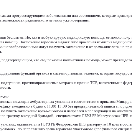
имыми прогрессирующими заболеваниями или состояниями, которые приводят
гда возможности радикального лечения уже исчерпаны.
щь бесплатна. Но, как и любую другую медицинскую помощь, ее можно получи
кая помощь. Заключение взрослым выдает либо врачебная комиссия медицинско
и новообразованиями могут получить заключение и от врача-онколога, но при 
.
 подтверждающим, что ему показана паллиативная помощь, может претендова
оддержания функций органов и систем организма человека, которые государств
и, подгузники, противопролежневые матрасы и прочие ТСР, включенные в феде
ности.
семьи.
инская помощь в амбулаторных условиях в соответствии с приказом Минздра
афику ежедневно в будни с 11:00-13:00 без предварительной записи в порядк
 получить заключение врача-онколога и направлен в последующем на консульт
я по графику выездной бригадой, специалистами ГБУЗ РБ Мелеузовская ЦРБ 
словиях оказывается в ГБУЗ РБ Федоровская ЦРБ, развернуто 10 коек в соста
условиях по направлению врача терапевта участкового (профильного специал