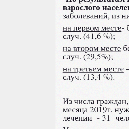
взрослого насел
заболеваний, из н
на первом месте
-
случ. (41,6 %);
на втором месте
б
случ. (29,5%);
на третьем месте
–
случ. (13,4 %).
Из числа граждан
месяца 2019г. ну
лечении - 31 чел