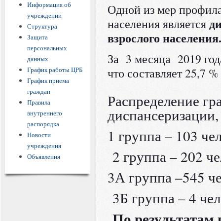
Информация об
Одной из мер профил
учреждении
д
населения является
Структура
взрослого населения
Защита
персональных
За 3 месяца 2019 год
данных
График работы ЦРБ
что составляет 25,7 %
График приема
граждан
Распределение гр
Правила
диспансеризации, 
внутреннего
распорядка
1 группа – 103 чел
Новости
учреждения
2 группа – 202 че
Объявления
3А группа –545 че
3Б группа – 4 чел
По результатам