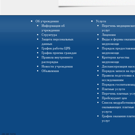
Об учреждении
Услуги
Информация об
Перечень медицински
учреждении
услуг
Структура
Лицензии
Защита персональных
Виды и формы оказан
данных
медпомощи
График работы ЦРБ
Порядок предоставле
График приема граждан
медпомощи
Правила внутреннего
Критерии качества
распорядка
медпомощи
Новости учреждения
Диспансеризация насе
Объявления
Порядок записи на пр
Правила подготовки к
исследованиям
Порядок госпитализа
Платные услуги
Перечень платных усл
Прейскурант цен
Список медработнико
оказывающих платные
услуги
График оказания плат
услуг
09.08.2026