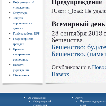
Предупреждение
Информация об
учреждении
JUser: :_load: Не удал
Структура
Защита
Всемирный день
персональных
данных
28 сентября 2018
График работы ЦРБ
бешенства.
График приема
граждан
Бешенство: будьте
Правила
Бешенство. (памят
внутреннего
распорядка
Новости
Опубликовано в
Ново
учреждения
Наверх
Объявления
Об учреждении
Услуги
Информация об
Перечень медицински
учреждении
услуг