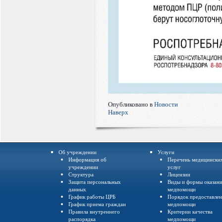
Опубликовано в
Новости
Наверх
Об учреждении
Услуги
Информация об
Перечень медицински
учреждении
услуг
Структура
Лицензии
Защита персональных
Виды и формы оказан
данных
медпомощи
График работы ЦРБ
Порядок предоставле
График приема граждан
медпомощи
Правила внутреннего
Критерии качества
распорядка
медпомощи