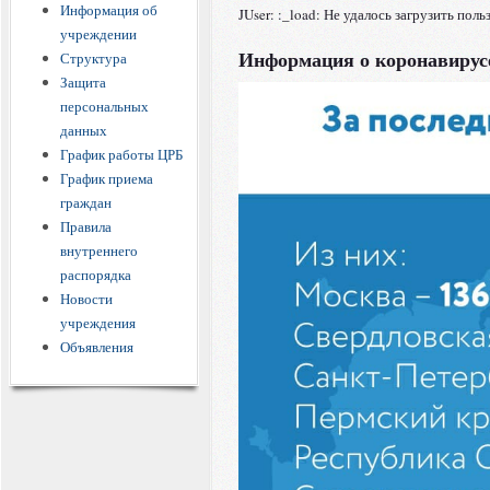
Информация об
JUser: :_load: Не удалось загрузить поль
учреждении
Информация о коронавирус
Структура
Защита
персональных
данных
График работы ЦРБ
График приема
граждан
Правила
внутреннего
распорядка
Новости
учреждения
Объявления